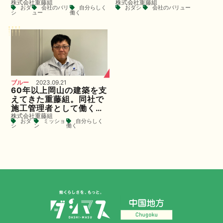
株式会社重藤組
株式会社重藤組
激し合う会社をつくる
おダ
会社のバリ
自分らしく
おダシ
会社のバリュー
シ
ュー
働く
ブルー
2023.09.21
60年以上岡山の建築を支
えてきた重藤組。同社で
施工管理者として働く面
株式会社重藤組
白さとやりがいとは
おダ
ミッショ
自分らしく
シ
ン
働く