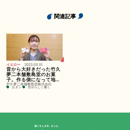
関連記事
イエロー
2023.03.01
昔から大好きだった竹久
夢二本舗敷島堂のお菓
子。作る側になって地域
竹久夢二本舗敷島堂株式会社
の人に喜んでもらえる仕
おダシ
自分らしく働く
事をする