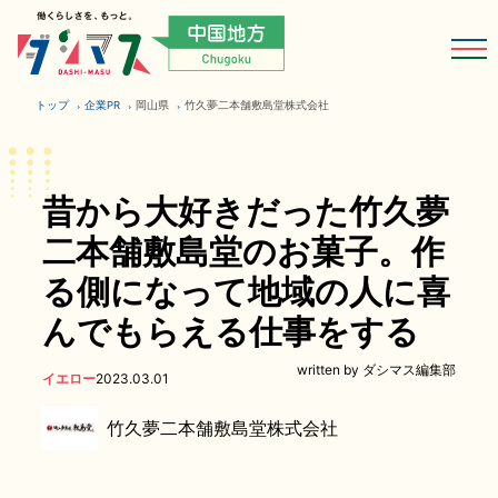
トップ
企業PR
岡山県
竹久夢二本舗敷島堂株式会社
昔から大好きだった竹久夢
二本舗敷島堂のお菓子。作
る側になって地域の人に喜
んでもらえる仕事をする
written by ダシマス編集部
イエロー
2023.03.01
竹久夢二本舗敷島堂株式会社