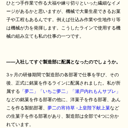
ひとつ手作業で作る大福や練り切りといった繊細なイメ
ージがあるかと思いますが、機械で大量生産できるお菓
子や工程もあるんです。例えば仕込み作業や生地作り等
は機械が力を発揮します。こうしたラインで使用する機
械の組み立ても私の仕事の一つです。
——入社してすぐ製造部に配属となったのでしょうか。
3ヶ月の研修期間で製造部の各部署で仕事を学び、その
後、正式に銘菓を作るラインに配属されました。私が所
属する
「夢二」
「いちご夢二」
「瀬戸内れもんサブレ」
などの銘菓を作る部署の他に、洋菓子を作る部署、あん
こを作る製餡部署、
夢二の宵待草 -上皇陛下献上菓
など
の生菓子を作る部署があり、製造部は全部で4つに分か
れています。