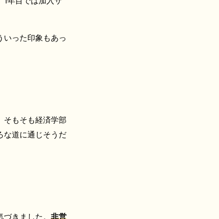
、1年目では加入サ
ういった印象もあっ
。そもそも経済学部
ろな道に通じそうだ
気づきました。
非営