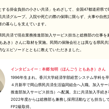
とする掛金負担の小さい共済」をめざして、全国47都道府県で
民共済グループ。入院や死亡の際の保障に限らず、火事や自然
者の暮らしを支えています。
県民共済で現在業務推進部加入サービス担当と総務部の仕事を
ともあき）さんに取材を実施。民間の保険会社とは異なる県民共
的なエピソードとともに教えていただきました。
インタビュイー：本郷 知明（ほんごう ともあき）さん
1996年生まれ。香川大学経済学部経営システム学科を卒
４月新卒で岡山県民共済生活協同組合へ入職。加入サー
推進部加入サービス担当）へ配属。主に共済加入手続き
2022年度からは総務部も兼務し採用活動なども担当して
FP2級取得。